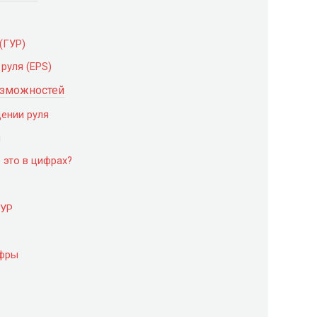
(ГУР)
руля (EPS)
озможностей
ении руля
и
 это в цифрах?
ГУР
ифры