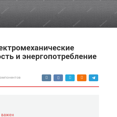
лектромеханические
ость и энергопотребление
компонентов
я важен