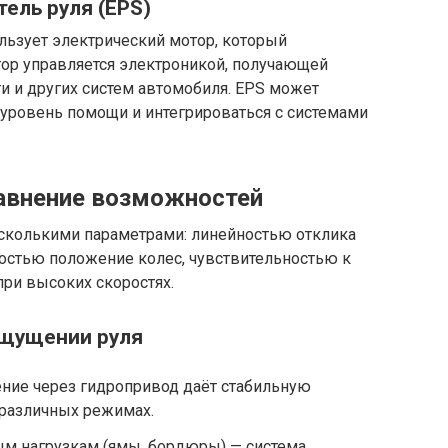
ель руля (EPS)
льзует электрический мотор, который
тор управляется электроникой, получающей
ти и других систем автомобиля. EPS может
 уровень помощи и интегрироваться с системами
равнение возможностей
есколькими параметрами: линейностью отклика
остью положение колес, чувствительностью к
ри высоких скоростях.
ощущении руля
ние через гидропривод даёт стабильную
 различных режимах.
ым нагрузкам (ямы, бордюры) — система