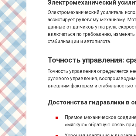
Электромеханический усилит
Электромеханический усилитель испо
ассистирует рулевому механизму. Мо
данные от датчиков угла руля, скорос
включаться по требованию, изменять
стабилизации и автопилота.
Точность управления: с
Точность управления определяется н
рулевого управления, воспроизводим
внешним факторам и стабильностью п
Достоинства гидравлики в 
Прямое механическое соедине
«мягкую» обратную связь при
Хорошая адаптация к внезапн