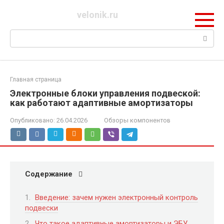
Перейти
velonik.ru
к
контенту
Поиск:
Главная страница
Электронные блоки управления подвеской:
как работают адаптивные амортизаторы
Опубликовано:
26.04.2026
Обзоры компонентов
Содержание
Введение: зачем нужен электронный контроль
подвески
Что такое адаптивные амортизаторы и ЭБУ