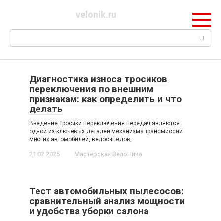
Перейти
velonik.ru
к
контенту
Поиск:
Диагностика износа тросиков
переключения по внешним
признакам: как определить и что
делать
Введение Тросики переключения передач являются
одной из ключевых деталей механизма трансмиссии
многих автомобилей, велосипедов,
21.02.2025
Мастерская ВелоНика
Тест автомобильных пылесосов:
сравнительный анализ мощности
и удобства уборки салона