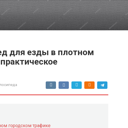
ед для езды в плотном
 практическое
лосипеда
ном городском трафике