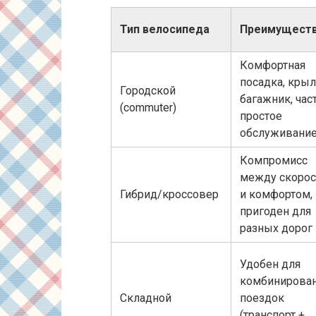
Тип велосипеда
Преимущест
Комфортная
посадка, крыл
Городской
багажник, час
(commuter)
простое
обслуживани
Компромисс
между скоро
Гибрид/кроссовер
и комфортом,
пригоден для
разных дорог
Удобен для
комбинирова
Складной
поездок
(транспорт +