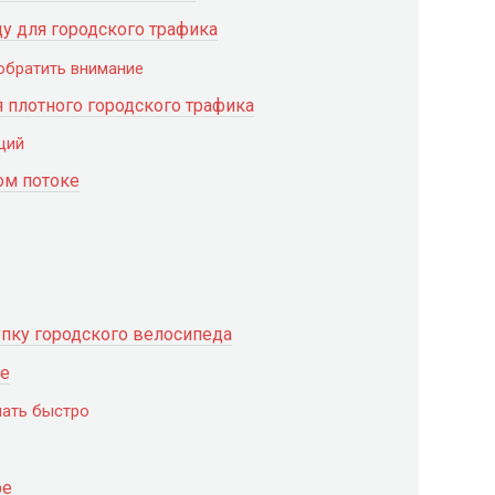
у для городского трафика
обратить внимание
 плотного городского трафика
ций
ом потоке
пку городского велосипеда
де
шать быстро
ре