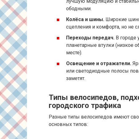
лучшую модуляцию и стабильн
ободными.
Колёса и шины.
Широкие шины
сцепления и комфорта, но не 
Переходы передач.
В городе 
планетарные втулки (низкое 
месте).
Освещение и отражатели.
Яр
или светодиодные полосы повы
заметят.
Типы велосипедов, подх
городского трафика
Разные типы велосипедов имеют свои
основных типов: