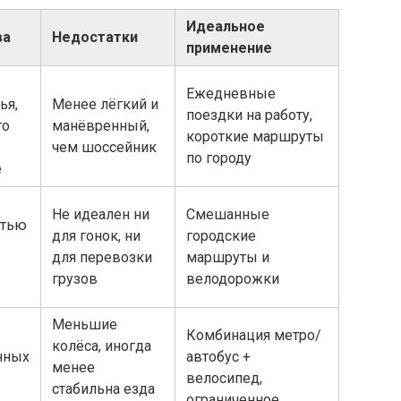
Идеальное
ва
Недостатки
применение
Ежедневные
ья,
Менее лёгкий и
поездки на работу,
то
манёвренный,
короткие маршруты
чем шоссейник
по городу
е
Не идеален ни
Смешанные
стью
для гонок, ни
городские
для перевозки
маршруты и
грузов
велодорожки
Меньшие
Комбинация метро/
колёса, иногда
нных
автобус +
менее
велосипед,
стабильна езда
ограниченное