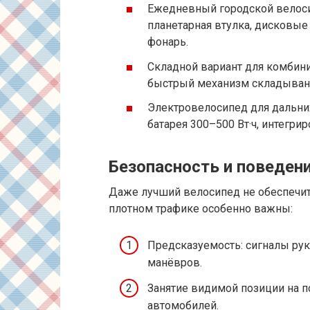
Ежедневный городской велоси
планетарная втулка, дисковые 
фонарь.
Складной вариант для комбинир
быстрый механизм складывани
Электровелосипед для дальних
батарея 300–500 Вт·ч, интегри
Безопасность и поведен
Даже лучший велосипед не обеспечит
плотном трафике особенно важны:
Предсказуемость: сигналы рука
манёвров.
Занятие видимой позиции на по
автомобилей.