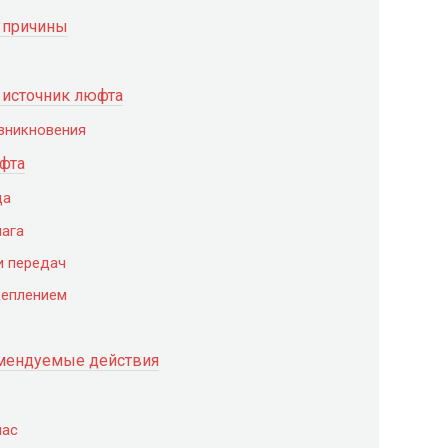
 причины
ь источник люфта
зникновения
фта
да
чага
и передач
цеплением
омендуемые действия
час