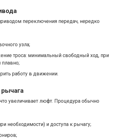
ривода
приводом переключения передач, нередко
очного узла;
ение троса: минимальный свободный ход, при
 плавно;
ерить работу в движении.
в рычага
что увеличивает люфт. Процедура обычно
ри необходимости) и доступа к рычагу;
рниров;