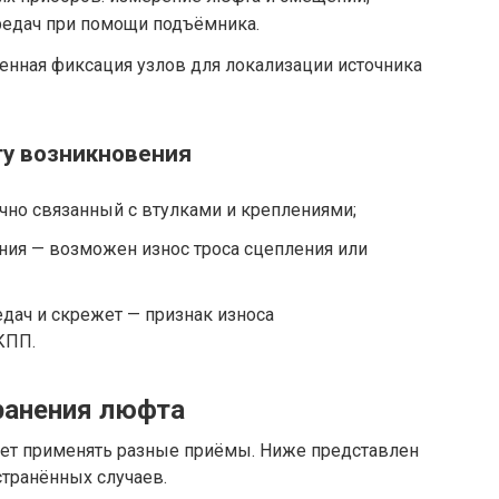
редач при помощи подъёмника.
нная фиксация узлов для локализации источника
у возникновения
чно связанный с втулками и креплениями;
ния — возможен износ троса сцепления или
дач и скрежет — признак износа
КПП.
анения люфта
удет применять разные приёмы. Ниже представлен
странённых случаев.