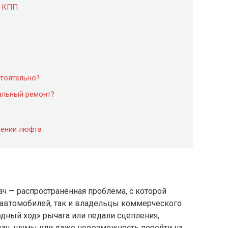
т КПП
тоятельно?
тальный ремонт?
жении люфта
ч — распространённая проблема, с которой
 автомобилей, так и владельцы коммерческого
одный ход» рычага или педали сцепления,
дач, шумы или даже невозможность перейти на