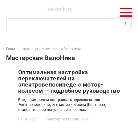
Перейти
velonik.ru
к
контенту
Поиск:
Главная страница
»
Мастерская ВелоНика
Мастерская ВелоНика
Оптимальная настройка
переключателей на
электровелосипеде с мотор-
колесом — подробное руководство
Введение: зачем настраивать переключатели
Электровелосипеды с мотор-колесом (hub motor)
становятся всё популярнее в городах
01.04.2025
Мастерская ВелоНика