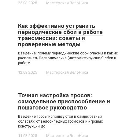
25.03.2025
Мастерская ВелоНика
Как эффективно устранить
периодические сбои в работе
трансмиссии: советы и
проверенные методы
Введение: почему периодические сбои опасны и как их
распознать Периодические (интермиттирующие) сбои в
работе
12.03.2025
Мастерская ВелоНика
Точная настройка тросов:
самодельное приспособление и
пошаговое руководство
Введение Тросы используются в самых разных
областях: от велосипедных тормозов и игровых
конструкций до
11.03.2025
Мастерская ВелоНика